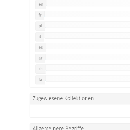
en
fr
pl
it
es
ar
zh
fa
Zugewiesene Kollektionen
Allgemeinere Begriffe