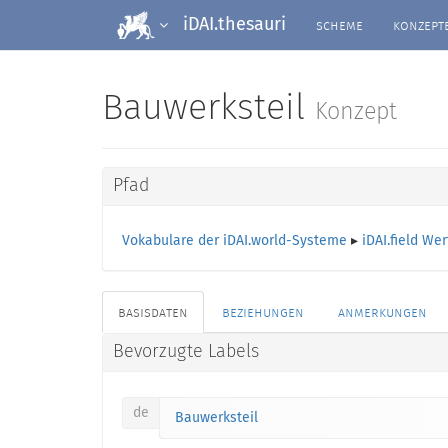
scheme
konzept
iDAI.thesauri
Bauwerksteil
Konzept
Pfad
Vokabulare der iDAI.world-Systeme
▸
iDAI.field Wer
basisdaten
beziehungen
anmerkungen
Bevorzugte Labels
de
Bauwerksteil