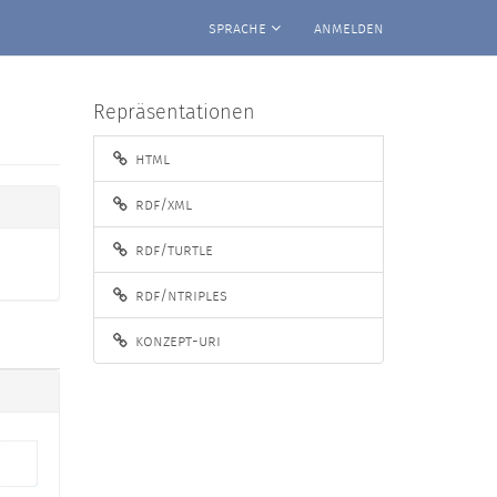
sprache
anmelden
Repräsentationen
html
rdf/xml
rdf/turtle
rdf/ntriples
konzept-uri