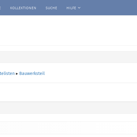
e
kollektionen
suche
hilfe
telisten
▸
Bauwerksteil