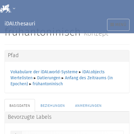
iDAI.thesauri
TOGGLE
MENÜ
frühantoninisch
NAVIGATION
Konzept
Pfad
Vokabulare der iDAI.world-Systeme
▸
iDAI.objects
Wertelisten
▸
Datierungen
▸
Anfang des Zeitraums (in
Epochen)
▸
frühantoninisch
basisdaten
beziehungen
anmerkungen
Bevorzugte Labels