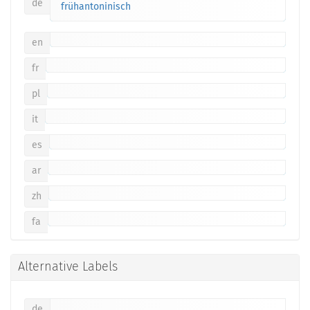
de
frühantoninisch
en
fr
pl
it
es
ar
zh
fa
Alternative Labels
de